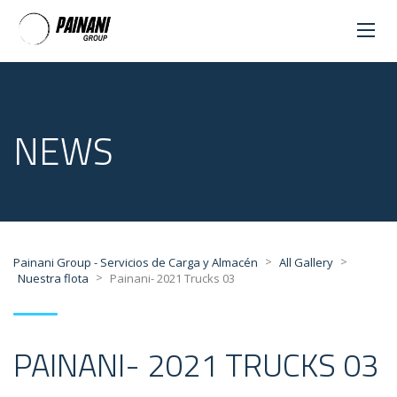
NEWS
>
>
Painani Group - Servicios de Carga y Almacén
All Gallery
>
Nuestra flota
Painani- 2021 Trucks 03
PAINANI- 2021 TRUCKS 03