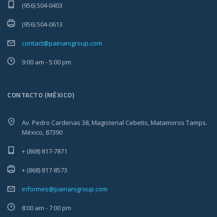
(956) 504-0403
(956) 504-0613
contact@painanigroup.com
9:00 am - 5:00 pm
CONTACTO (MÉXICO)
Av. Pedro Cardenas 38, Magisterial Cebetis, Matamoros Tamps.
México, 87390
+ (868) 817-7871
+ (868) 817-8573
informes@painanigroup.com
8:00 am - 7:00 pm