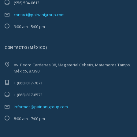
(956) 504-0613
contact@painanigroup.com
9:00 am - 5:00 pm
CONTACTO (MÉXICO)
Av. Pedro Cardenas 38, Magisterial Cebetis, Matamoros Tamps.
México, 87390
+ (868) 817-7871
+ (868) 817-8573
informes@painanigroup.com
8:00 am - 7:00 pm